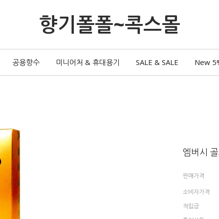
향기폴폴~콕스몰
공용향수
미니어처 & 휴대용기
SALE & SALE
New 5
엠버시 골
판매가격
소비자가격
적립금