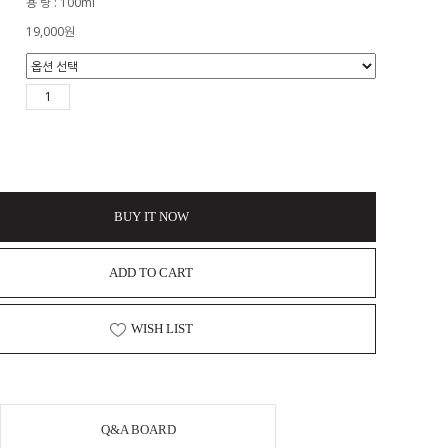
용 량 : 100ml
19,000
원
BUY IT NOW
ADD TO CART
WISH LIST
Q&A BOARD