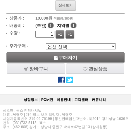
상세보기
상품가 :
19,000원
적립금:380원
배송비 :
(조건)
!
지역별
!
수량 :
+1
-1
추가구매 :
구매하기
장바구니
관심상품
상점정보
PC버젼
이용안내
고객센터
커뮤니티
상호명 : 콕스 인터내셔날
대표 : 제영주 | 개인정보 보호 책임자 : 제영주
사업자등록번호 :219-02-76199 | 통신판매업신고번호 : 제2014-경기성남-1636호
전화 : (031)732-5113 | 팩스 :
주소 : (462-808) 경기도 성남시 중원구 박석로42번길 13 (상대원동)