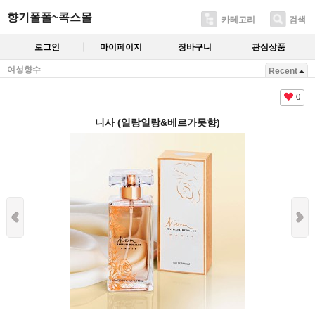
향기폴폴~콕스몰
카테고리
검색
로그인
마이페이지
장바구니
관심상품
여성향수
Recent
0
니사 (일랑일랑&베르가못향)